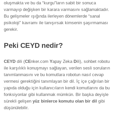
oluşmakta ve bu da “kurgu”ların sabit bir sonuca
varmayıp değişken bir karara varmasını sağlamaktadır.
Bu gelişmeler ışığında ilerleyen dönemlerde “sanal
psikoloji” kavramı ile tanışırsak kimsenin şaşırmaması
gerekir.
Peki CEYD nedir?
CEYD
dili (
CE
nker.com
Y
apay Zeka
D
ili), sohbet robotu
ile karşılıklı konuşmayı sağlayan, verilen sesli soruların
tanımlanmasını ve bu komutlara robotun nasıl cevap
vermesi gerektiğini tanımlayan bir dil. İç içe çağrılan bir
yapıda olduğu için kullanıcıların kendi komutlarını da bu
fonksiyonlar gibi kullanmak mümkün. Bir başka deyişle
sürekli gelişen
yüz binlerce komutu olan bir dil
gibi
düşünülebilir.