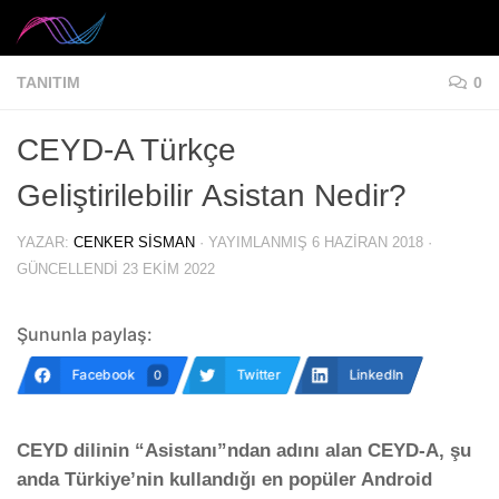
Skip to content
TANITIM
0
CEYD-A Türkçe
Geliştirilebilir Asistan Nedir?
YAZAR:
CENKER SISMAN
· YAYIMLANMIŞ
6 HAZIRAN 2018
·
GÜNCELLENDI
23 EKIM 2022
Şununla paylaş:
Facebook
Twitter
LinkedIn
0
CEYD dilinin “Asistanı”ndan adını alan CEYD-A, şu
anda Türkiye’nin kullandığı en popüler Android