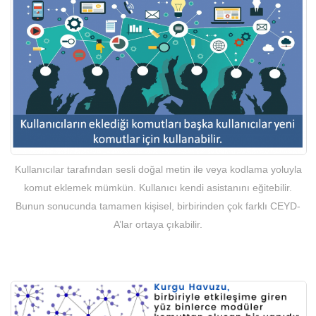
Kullanıcılar tarafından sesli doğal metin ile veya kodlama yoluyla
komut eklemek mümkün. Kullanıcı kendi asistanını eğitebilir.
Bunun sonucunda tamamen kişisel, birbirinden çok farklı CEYD-
A’lar ortaya çıkabilir.