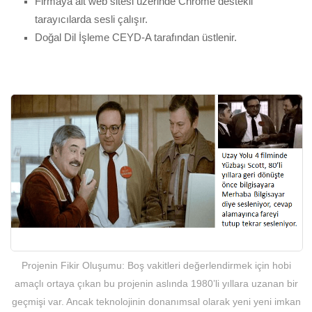
Firmaya ait web sitesi üzerinde Chrome destekli
tarayıcılarda sesli çalışır.
Doğal Dil İşleme CEYD-A tarafından üstlenir.
Projenin Fikir Oluşumu: Boş vakitleri değerlendirmek için hobi
amaçlı ortaya çıkan bu projenin aslında 1980’li yıllara uzanan bir
geçmişi var. Ancak teknolojinin donanımsal olarak yeni yeni imkan