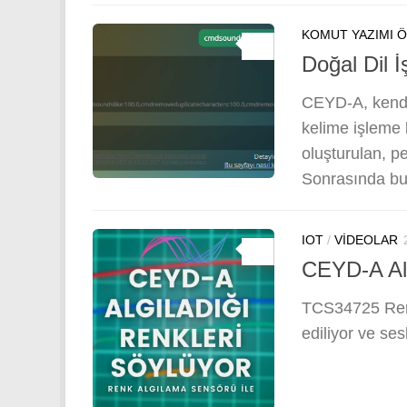
KOMUT YAZIMI 
0
Doğal Dil İ
CEYD-A, kendi g
kelime işleme
oluşturulan, p
Sonrasında bu
IOT
/
VIDEOLAR
0
CEYD-A Alg
TCS34725 Renk
ediliyor ve ses