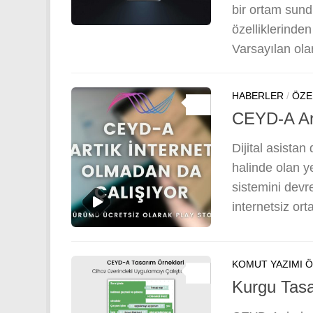
bir ortam sundu
özelliklerinden
Varsayılan olar
HABERLER
/
ÖZE
0
CEYD-A Art
Dijital asistan
halinde olan 
sistemini devre
internetsiz or
KOMUT YAZIMI 
0
Kurgu Tasa