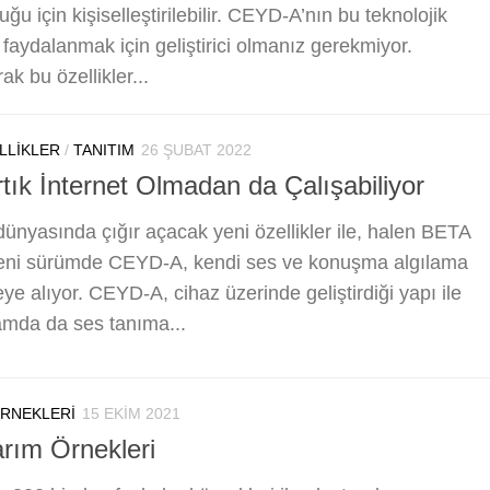
ğu için kişiselleştirilebilir. CEYD-A’nın bu teknolojik
 faydalanmak için geliştirici olmanız gerekmiyor.
ak bu özellikler...
LLIKLER
/
TANITIM
26 ŞUBAT 2022
ık İnternet Olmadan da Çalışabiliyor
 dünyasında çığır açacak yeni özellikler ile, halen BETA
yeni sürümde CEYD-A, kendi ses ve konuşma algılama
ye alıyor. CEYD-A, cihaz üzerinde geliştirdiği yapı ile
tamda da ses tanıma...
ÖRNEKLERI
15 EKIM 2021
rım Örnekleri