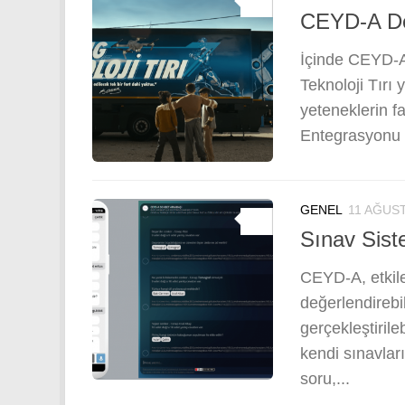
0
CEYD-A Des
İçinde CEYD-A 
Teknoloji Tırı
yeteneklerin f
Entegrasyonu 
GENEL
11 AĞUS
0
Sınav Sist
CEYD-A, etkile
değerlendirebi
gerçekleştiril
kendi sınavların
soru,...