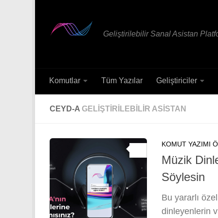
Skip to content
Geliştirilebilir Sanal Asistan Plat
Komutlar
Tüm Yazılar
Geliştiriciler
CEYD-A
GELIŞTIRILEBILIR ASISTAN
KOMUT YAZIMI 
0
Müzik Dinle
Söylesin
Bu yararlı öze
dinleyenlerin v