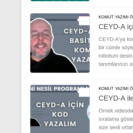
KOMUT YAZIMI 
0
CEYD-A içi
CEYD-A’ya kod 
bir cümle söy
robotum desin.
tanımlarınızı
KOMUT YAZIMI 
0
CEYD-A ile
Örnek videoda 
sıralama göst
size sesli or