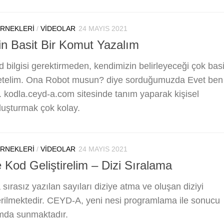
ÖRNEKLERI
/
VIDEOLAR
24 MAYIS 2021
n Basit Bir Komut Yazalım
bilgisi gerektirmeden, kendimizin belirleyeceği çok basi
letelim. Ona Robot musun? diye sorduğumuzda Evet ben
 kodla.ceyd-a.com sitesinde tanım yaparak kişisel
 oluşturmak çok kolay.
ÖRNEKLERI
/
VIDEOLAR
24 MAYIS 2021
 Kod Geliştirelim – Dizi Sıralama
sırasız yazılan sayıları diziye atma ve oluşan diziyi
erilmektedir. CEYD-A, yeni nesi programlama ile sonucu
tamda sunmaktadır.