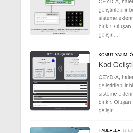
CEYD-A, halen 
geliştirilebilir
sisteme eklenm
birikir. Oluşa
gelişir....
KOMUT YAZIMI 
0
Kod Gelişt
CEYD-A, halen 
geliştirilebilir
sisteme eklenm
birikir. Oluşa
gelişir....
HABERLER
11 E