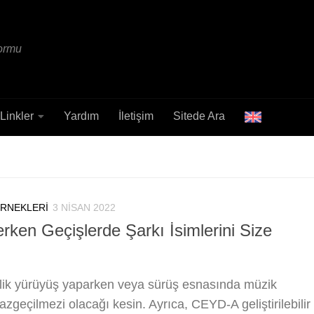
formu
Linkler
Yardım
İletişim
Sitede Ara
ÖRNEKLERI
3 NISAN 2022
rken Geçişlerde Şarkı İsimlerini Size
llik yürüyüş yaparken veya sürüş esnasında müzik
azgeçilmezi olacağı kesin. Ayrıca, CEYD-A geliştirilebilir